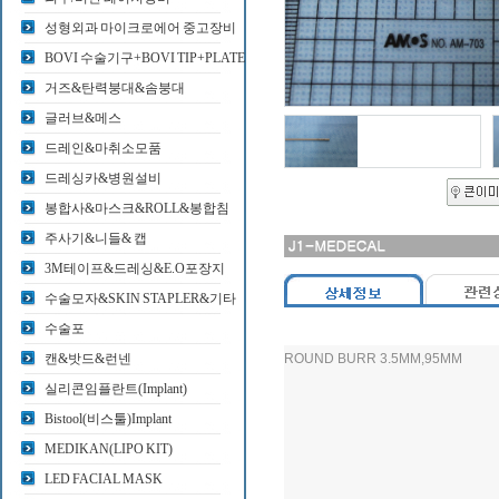
성형외과 마이크로에어 중고장비
BOVI 수술기구+BOVI TIP+PLATE
거즈&탄력붕대&솜붕대
글러브&메스
드레인&마취소모품
드레싱카&병원설비
봉합사&마스크&ROLL&봉합침
주사기&니들& 캡
3M테이프&드레싱&E.O포장지
수술모자&SKIN STAPLER&기타
수술포
캔&밧드&런넨
ROUND BURR 3.5MM,95MM
실리콘임플란트(Implant)
Bistool(비스툴)Implant
MEDIKAN(LIPO KIT)
LED FACIAL MASK