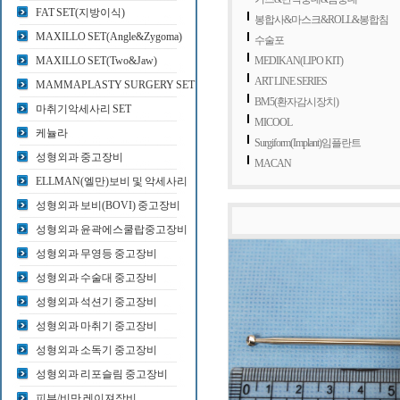
FAT SET(지방이식)
봉합사&마스크&ROLL&봉합침
MAXILLO SET(Angle&Zygoma)
수술포
MAXILLO SET(Two&Jaw)
MEDIKAN(LIPO KIT)
ART LINE SERIES
MAMMAPLASTY SURGERY SET
BM5(환자감시장치)
마취기악세사리 SET
MICOOL
케뉼라
Surgiform(Implant)임플란트
성형외과 중고장비
MACAN
ELLMAN(엘만)보비 및 악세사리
성형외과 보비(BOVI) 중고장비
성형외과 윤곽에스쿨랍중고장비
성형외과 무영등 중고장비
성형외과 수술대 중고장비
성형외과 석션기 중고장비
성형외과 마취기 중고장비
성형외과 소독기 중고장비
성형외과 리포슬림 중고장비
피부/비만 레이져장비