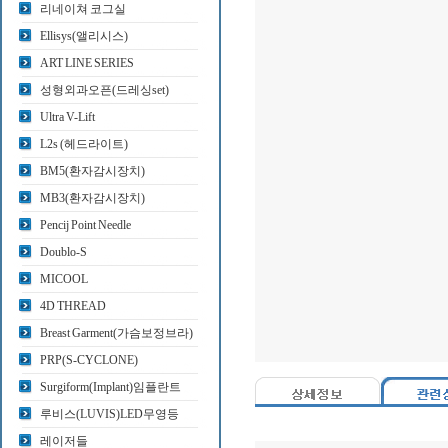
리네이쳐 코그실
Ellisys(앨리시스)
ART LINE SERIES
성형외과오픈(드레싱set)
Ultra V-Lift
L2s (헤드라이트)
BM5(환자감시장치)
MB3(환자감시장치)
Pencij Point Needle
Doublo-S
MICOOL
4D THREAD
Breast Garment(가슴보정브라)
PRP(S-CYCLONE)
Surgiform(Implant)임플란트
루비스(LUVIS)LED무영등
레이저들