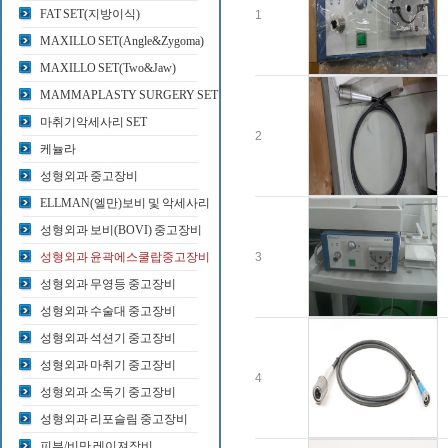
FAT SET(지방이식)
1
MAXILLO SET(Angle&Zygoma)
MAXILLO SET(Two&Jaw)
MAMMAPLASTY SURGERY SET
마취기악세사리 SET
2
케뉼라
성형외과 중고장비
ELLMAN(엘만)보비 및 악세사리
성형외과 보비(BOVI) 중고장비
성형외과 윤곽에스쿨랍중고장비
3
성형외과 무영등 중고장비
성형외과 수술대 중고장비
성형외과 석션기 중고장비
성형외과 마취기 중고장비
4
성형외과 소독기 중고장비
성형외과 리포슬림 중고장비
피부/비만 레이져장비