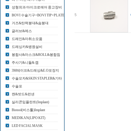
성형외과 마이크로에어 중고장비
5
BOVI 수술기구+BOVI TIP+PLATE
거즈&탄력붕대&솜붕대
글러브&메스
드레인&마취소모품
드레싱카&병원설비
봉합사&마스크&ROLL&봉합침
주사기&니들& 캡
3M테이프&드레싱&E.O포장지
수술모자&SKIN STAPLER&기타
수술포
캔&밧드&런넨
실리콘임플란트(Implant)
Bistool(비스툴)Implant
MEDIKAN(LIPO KIT)
LED FACIAL MASK