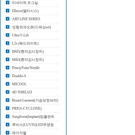
리네이쳐 코그실
Ellisys(앨리시스)
ART LINE SERIES
성형외과오픈(드레싱set)
Ultra V-Lift
L2s (헤드라이트)
BM5(환자감시장치)
MB3(환자감시장치)
Pencij Point Needle
Doublo-S
MICOOL
4D THREAD
Breast Garment(가슴보정브라)
PRP(S-CYCLONE)
Surgiform(Implant)임플란트
루비스(LUVIS)LED무영등
레이저들