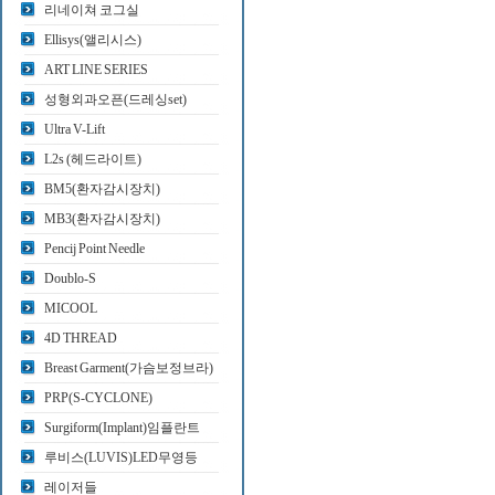
리네이쳐 코그실
Ellisys(앨리시스)
ART LINE SERIES
성형외과오픈(드레싱set)
Ultra V-Lift
L2s (헤드라이트)
BM5(환자감시장치)
MB3(환자감시장치)
Pencij Point Needle
Doublo-S
MICOOL
4D THREAD
Breast Garment(가슴보정브라)
PRP(S-CYCLONE)
Surgiform(Implant)임플란트
루비스(LUVIS)LED무영등
레이저들