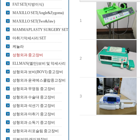
FAT SET(지방이식)
MAXILLO SET(Angle&Zygoma)
1
MAXILLO SET(Two&Jaw)
MAMMAPLASTY SURGERY SET
마취기악세사리 SET
케뉼라
성형외과 중고장비
2
ELLMAN(엘만)보비 및 악세사리
성형외과 보비(BOVI) 중고장비
성형외과 윤곽에스쿨랍중고장비
성형외과 무영등 중고장비
3
성형외과 수술대 중고장비
성형외과 석션기 중고장비
성형외과 마취기 중고장비
성형외과 소독기 중고장비
성형외과 리포슬림 중고장비
피부/비만 레이져장비