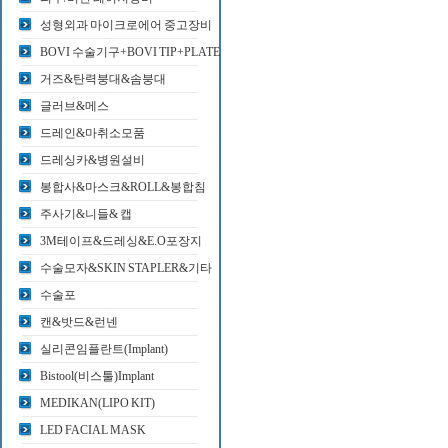
성형외과 마이크로에어 중고장비
BOVI 수술기구+BOVI TIP+PLATE
거즈&탄력붕대&솜붕대
글러브&메스
드레인&마취소모품
드레싱카&병원설비
봉합사&마스크&ROLL&봉합침
주사기&니들& 캡
3M테이프&드레싱&E.O포장지
수술모자&SKIN STAPLER&기타
수술포
캔&밧드&런넨
실리콘임플란트(Implant)
Bistool(비스툴)Implant
MEDIKAN(LIPO KIT)
LED FACIAL MASK